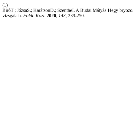
(1)
BiróT.; JózsaS.; KarátsonD.; SzentheI. A Budai Mátyás-Hegy bryozo
vizsgálata.
Földt. Közl.
2020
,
143
, 239-250.