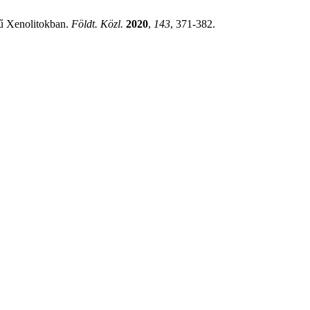
tű Xenolitokban.
Földt. Közl.
2020
,
143
, 371-382.