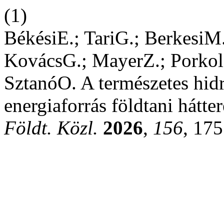
(1)
BékésiE.; TariG.; BerkesiM
KovácsG.; MayerZ.; Porkolá
SztanóO. A természetes hidr
energiaforrás földtani hátte
Földt. Közl.
2026
,
156
, 175