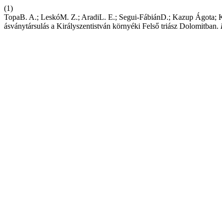
(1)
TopaB. A.; LeskóM. Z.; AradiL. E.; Segui-FábiánD.; Kazup Ágota; 
ásványtársulás a Királyszentistván környéki Felső triász Dolomitban.