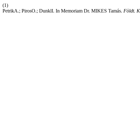
(1)
PetrikA.; PirosO.; DunklI. In Memoriam Dr. MIKES Tamás.
Földt. K