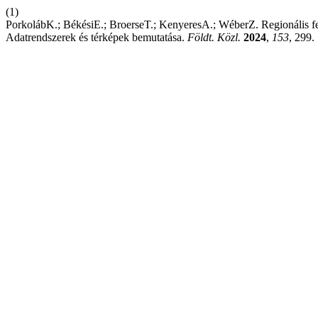
(1)
PorkolábK.; BékésiE.; BroerseT.; KenyeresA.; WéberZ. Regionális f
Adatrendszerek és térképek bemutatása.
Földt. Közl.
2024
,
153
, 299.