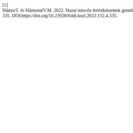
[1]
HámorT. és HámornéV.M. 2022. Hazai miocén ferrodolomitok genetikai
335. DOI:https://doi.org/10.23928/foldt.kozl.2022.152.4.335.