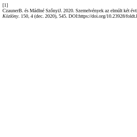
[1]
CzaunerB. és Mádlné SzőnyiJ. 2020. Szemelvények az elmúlt két évt
Közlöny
. 150, 4 (dec. 2020), 545. DOI:https://doi.org/10.23928/foldt