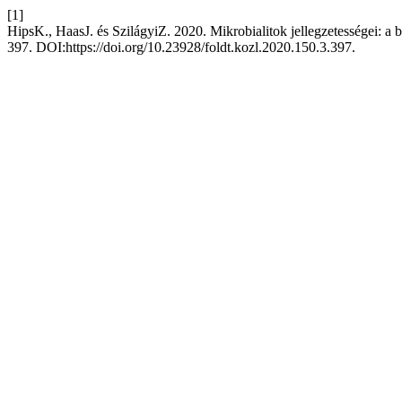
[1]
HipsK., HaasJ. és SzilágyiZ. 2020. Mikrobialitok jellegzetességei: a
397. DOI:https://doi.org/10.23928/foldt.kozl.2020.150.3.397.