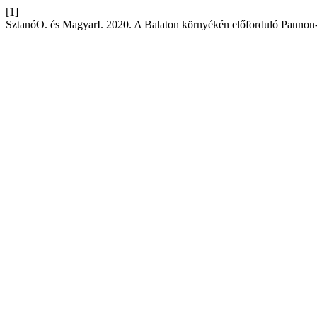
[1]
SztanóO. és MagyarI. 2020. A Balaton környékén előforduló Pannon-