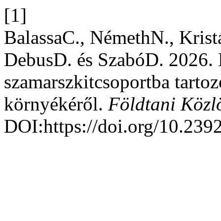
[1]
BalassaC., NémethN., Kristá
DebusD. és SzabóD. 2026. E
szamarszkitcsoportba tartoz
környékéről.
Földtani Közl
DOI:https://doi.org/10.239