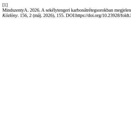
[1]
MindszentyA. 2026. A sekélytengeri karbonátrétegsorokban megjelenő p
Közlöny
. 156, 2 (máj. 2026), 155. DOI:https://doi.org/10.23928/foldt