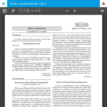
Hírek, ismertetések 138_3