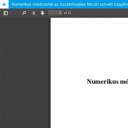
Numerikus módszerek az összeolvadási felszín szöveti tulajdo