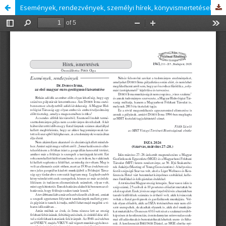
Események, rendezvények, személyi hírek, könyvismertetések