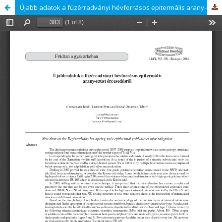
Újabb adatok a füzérradványi hévforrásos epitermális arany-ezüst ércesedésről