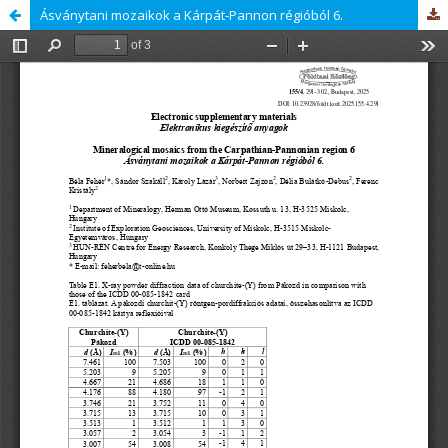
Ásványtani mozaikok a Kárpát-Pannon régióból 6.