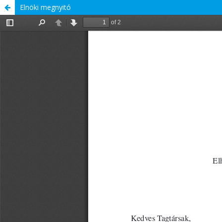
Elnöki megnyitó