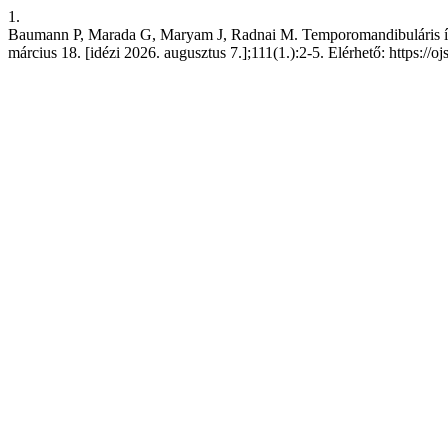
1.
Baumann P, Marada G, Maryam J, Radnai M. Temporomandibuláris ízüle
március 18. [idézi 2026. augusztus 7.];111(1.):2-5. Elérhető: https://