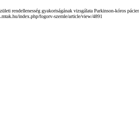
ti rendellenesség gyakoriságának vizsgálata Parkinson-kóros páciensek
ojs.mtak.hu/index.php/fogorv-szemle/article/view/4891