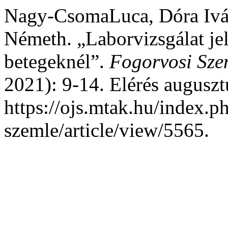
Nagy-CsomaLuca, Dóra Iván
Németh. „Laborvizsgálat je
betegeknél”.
Fogorvosi Sze
2021): 9-14. Elérés auguszt
https://ojs.mtak.hu/index.p
szemle/article/view/5565.