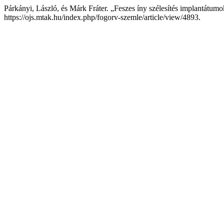
Párkányi, László, és Márk Fráter. „Feszes íny szélesítés implantátum
https://ojs.mtak.hu/index.php/fogorv-szemle/article/view/4893.