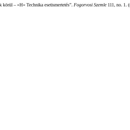
ok körül – »H« Technika esetismertetés”.
Fogorvosi Szemle
111, no. 1. 