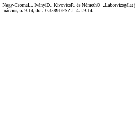
Nagy-CsomaL., IványiD., KivovicsP., és NémethO. „Laborvizsgálat j
március, o. 9-14, doi:10.33891/FSZ.114.1.9-14.