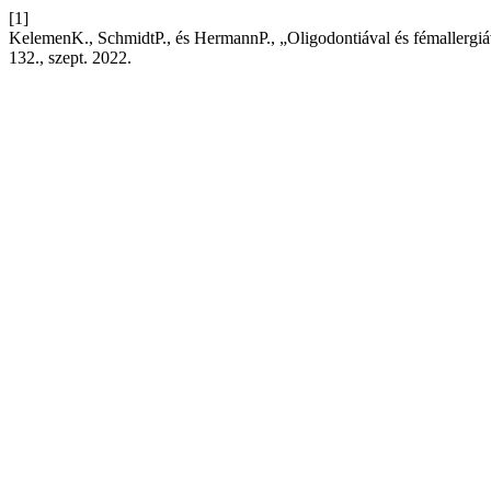
[1]
KelemenK., SchmidtP., és HermannP., „Oligodontiával és fémallergiáva
132., szept. 2022.