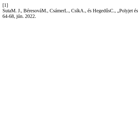
[1]
SutaM. J., BéresováM., CsámerL., CsíkA., és HegedűsC., „Polyjet é
64-68, jún. 2022.