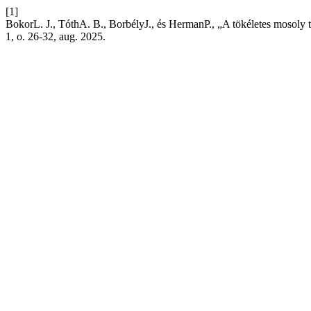
[1]
BokorL. J., TóthA. B., BorbélyJ., és HermanP., „A tökéletes mosoly ti
1, o. 26-32, aug. 2025.