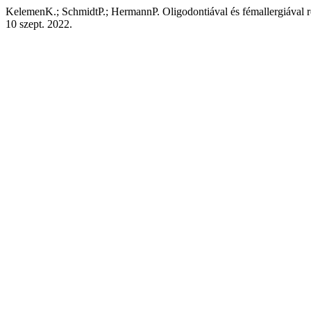
KelemenK.; SchmidtP.; HermannP. Oligodontiával és fémallergiával ren
10 szept. 2022.