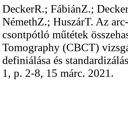
DeckerR.; FábiánZ.; Decker
NémethZ.; HuszárT. Az arc-
csontpótló műtétek összeh
Tomography (CBCT) vizsgál
definiálása és standardizálá
1, p. 2-8, 15 márc. 2021.