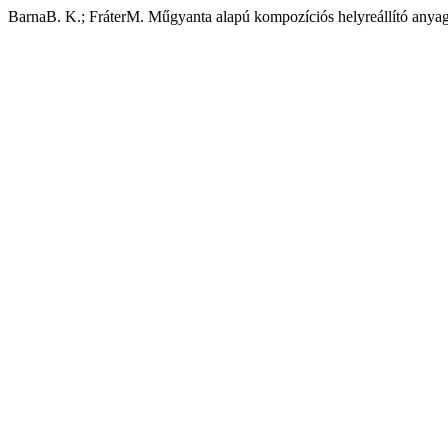
BarnaB. K.; FráterM. Műgyanta alapú kompozíciós helyreállító anyago