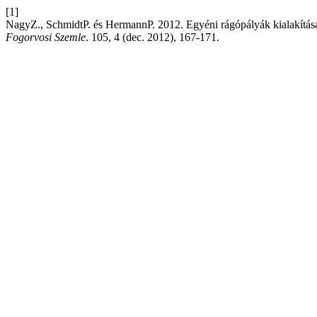
[1]
NagyZ., SchmidtP. és HermannP. 2012. Egyéni rágópályák kialakításán
Fogorvosi Szemle
. 105, 4 (dec. 2012), 167-171.