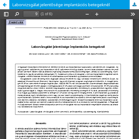
Laborvizsgálat jelentősége implantációs betegeknél