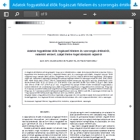
Adatok fogyatékkal élők fogászati félelem és szorongás értékeiről, valamint embert, szájat illetve fogat ábrázoló rajzairól