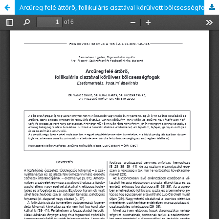
Arcüreg felé áttörő, follikuláris cisztával körülvett bölcsességfogak