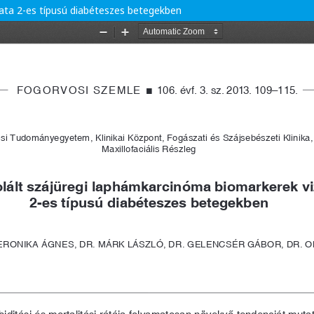
lata 2-es típusú diabéteszes betegekben