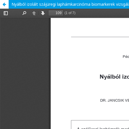
Nyálból izolált szájüregi laphámkarcinóma biomarkerek vizsgá