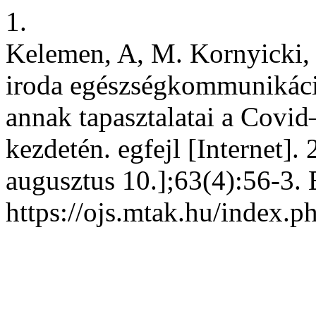
1.
Kelemen, A, M. Kornyicki, 
iroda egészségkommunikáció
annak tapasztalatai a Covi
kezdetén. egfejl [Internet].
augusztus 10.];63(4):56-3. 
https://ojs.mtak.hu/index.p