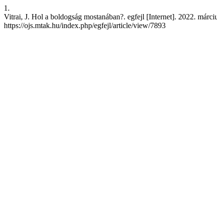
1.
Vitrai, J. Hol a boldogság mostanában?. egfejl [Internet]. 2022. márciu
https://ojs.mtak.hu/index.php/egfejl/article/view/7893