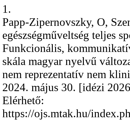
1.
Papp-Zipernovszky, O, Szen
egészségműveltség teljes s
Funkcionális, kommunikatív
skála magyar nyelvű válto
nem reprezentatív nem klinik
2024. május 30. [idézi 2026
Elérhető:
https://ojs.mtak.hu/index.p