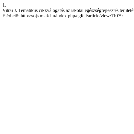
1.
Vitrai J. Tematikus cikkválogatás az iskolai egészségfejlesztés területér
Elérhető: https://ojs.mtak.hu/index.php/egfejl/article/view/11079