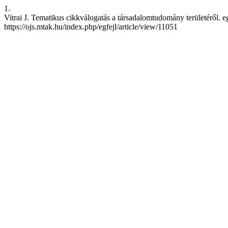
1.
Vitrai J. Tematikus cikkválogatás a társadalomtudomány területéről. egf
https://ojs.mtak.hu/index.php/egfejl/article/view/11051