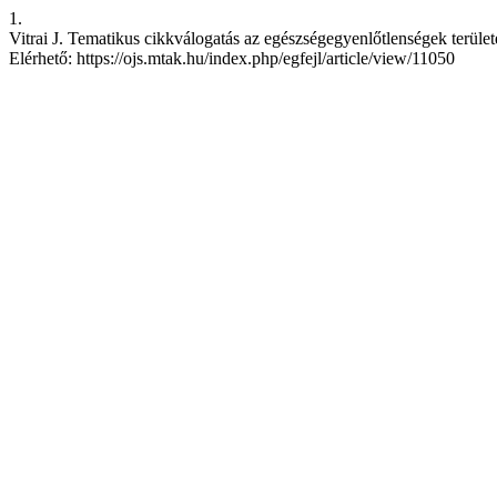
1.
Vitrai J. Tematikus cikkválogatás az egészségegyenlőtlenségek területérő
Elérhető: https://ojs.mtak.hu/index.php/egfejl/article/view/11050