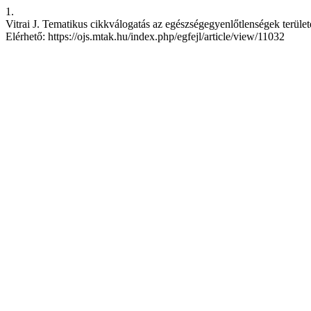
1.
Vitrai J. Tematikus cikkválogatás az egészségegyenlőtlenségek területér
Elérhető: https://ojs.mtak.hu/index.php/egfejl/article/view/11032