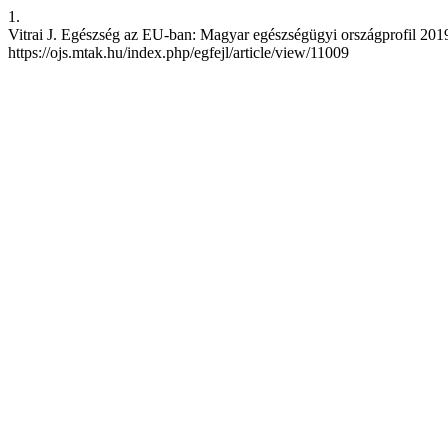
1.
Vitrai J. Egészség az EU-ban: Magyar egészségügyi országprofil 2019. e
https://ojs.mtak.hu/index.php/egfejl/article/view/11009