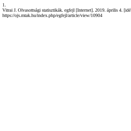
1.
Vitrai J. Olvasottsági statisztikák. egfejl [Internet]. 2019. április 4. [i
https://ojs.mtak.hu/index.php/egfejl/article/view/10904