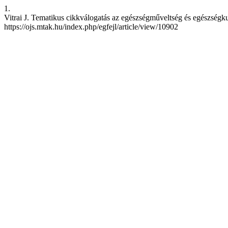
1.
Vitrai J. Tematikus cikkválogatás az egészségműveltség és egészségkultú
https://ojs.mtak.hu/index.php/egfejl/article/view/10902