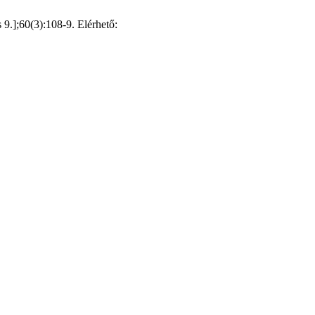
s 9.];60(3):108-9. Elérhető: