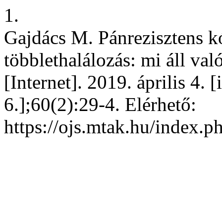
1.
Gajdács M. Pánrezisztens k
többlethalálozás: mi áll va
[Internet]. 2019. április 4. 
6.];60(2):29-4. Elérhető:
https://ojs.mtak.hu/index.p