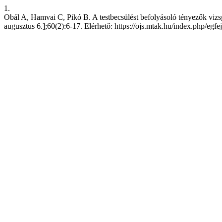
1.
Obál A, Hamvai C, Pikó B. A testbecsülést befolyásoló tényezők vizsgál
augusztus 6.];60(2):6-17. Elérhető: https://ojs.mtak.hu/index.php/egfe