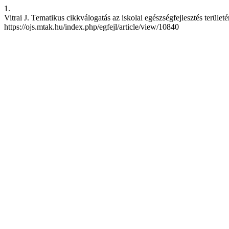
1.
Vitrai J. Tematikus cikkválogatás az iskolai egészségfejlesztés területér
https://ojs.mtak.hu/index.php/egfejl/article/view/10840