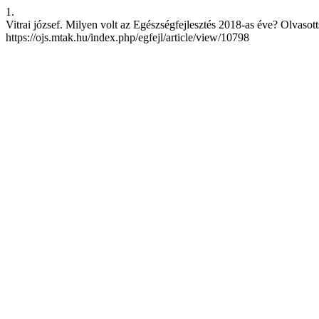
1.
Vitrai józsef. Milyen volt az Egészségfejlesztés 2018-as éve? Olvasotts
https://ojs.mtak.hu/index.php/egfejl/article/view/10798