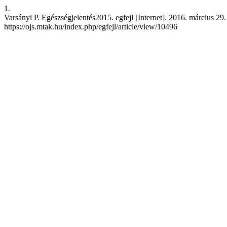
1.
Varsányi P. Egészségjelentés2015. egfejl [Internet]. 2016. március 29.
https://ojs.mtak.hu/index.php/egfejl/article/view/10496