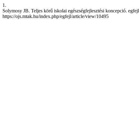
1.
Solymosy JB. Teljes körű iskolai egészségfejlesztési koncepció. egfejl
https://ojs.mtak.hu/index.php/egfejl/article/view/10495