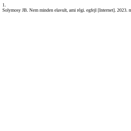
1.
Solymosy JB. Nem minden elavult, ami régi. egfejl [Internet]. 2023. má